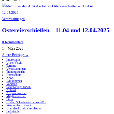
Veranstaltungen
Ostereierschießen – 11.04 und 12.04.2025
0 Kommentare
14. März 2025
Ältere Beiträge
→
Impressum
Unser Verein
Termine
Veranstaltungen
Trainingszeiten
Datenschutz
News
Willkommen
Vorstand
Schießanlage DiSaG
Anfahrt
Ansprechpartner
Mitglied werden
Links
Umbau Schießstand Januar 2015
Standumbau-DiSaG
Über das Luftdruckschiessen
Luftpistole