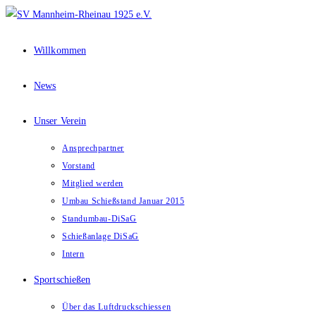
Zum
Inhalt
springen
Willkommen
News
Unser Verein
Ansprechpartner
Vorstand
Mitglied werden
Umbau Schießstand Januar 2015
Standumbau-DiSaG
Schießanlage DiSaG
Intern
Sportschießen
Über das Luftdruckschiessen